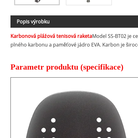
Popis výrobku
Karbonová plážová tenisová raketa
Model SS-BT02 je ce
plného karbonu a paměťové jádro EVA. Karbon je široce 
Parametr produktu (specifikace)