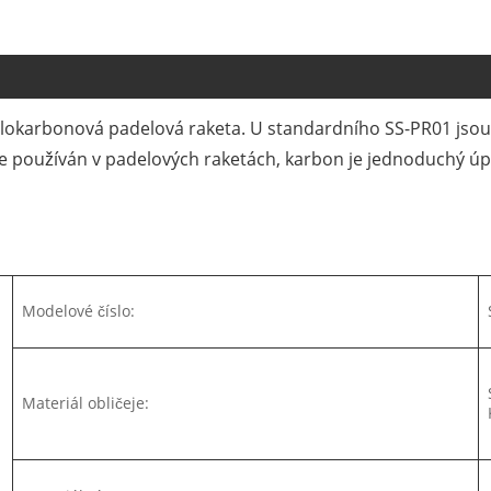
lokarbonová padelová raketa. U standardního SS-PR01 jsou m
používán v padelových raketách, karbon je jednoduchý úplet
Modelové číslo:
Materiál obličeje: