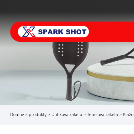
Domov
>
produkty
>
Uhlíková raketa
>
Tenisová raketa
> Plážo