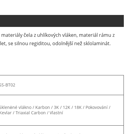
ateriály čela z uhlíkových vláken, materiál rámu z
, se silnou regiditou, odolnější než sklolaminát.
SS-BT02
Skleněné vlákno / Karbon / 3K / 12K / 18K / Pokovování /
Kevlar / Triaxial Carbon / Vlastní