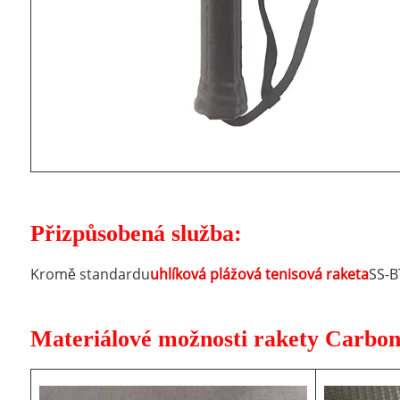
Přizpůsobená služba:
Kromě standardu
uhlíková plážová tenisová raketa
SS-B
Materiálové možnosti rakety Carbon