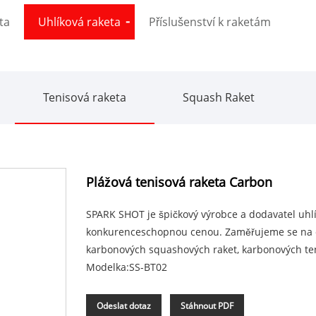
ta
Uhlíková raketa
Příslušenství k raketám
Tenisová raketa
Squash Raket
Plážová tenisová raketa Carbon
SPARK SHOT je špičkový výrobce a dodavatel uhlík
konkurenceschopnou cenou. Zaměřujeme se na d
karbonových squashových raket, karbonových ten
Modelka:SS-BT02
Odeslat dotaz
Stáhnout PDF