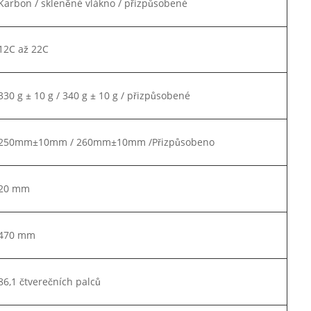
Karbon / skleněné vlákno / přizpůsobené
12C až 22C
330 g ± 10 g / 340 g ± 10 g / přizpůsobené
250mm±10mm / 260mm±10mm /Přizpůsobeno
20 mm
470 mm
86,1 čtverečních palců