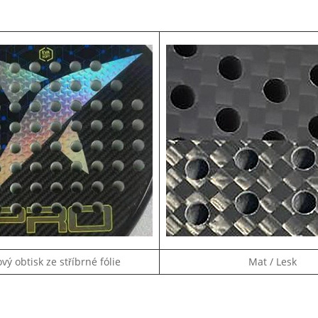
vý obtisk ze stříbrné fólie
Mat / Lesk