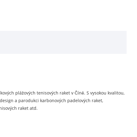
ových plážových tenisových raket v Číně. S vysokou kvalitou,
esign a parodukci karbonových padelových raket,
isových raket atd.