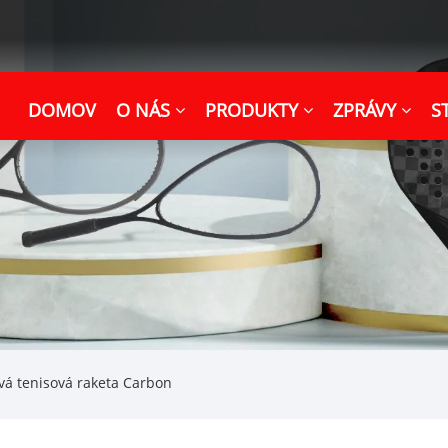
DOMOV
O NÁS
PRODUKTY
ZPRÁVY
S
vá tenisová raketa Carbon