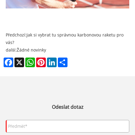
Předchozí:
Jak si vybrat tu správnou karbonovou raketu pro
vás?
další:
Žádné novinky
Facebook
X
WhatsApp
Pinterest
LinkedIn
Share
Odeslat dotaz