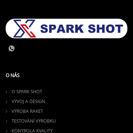
O NÁS
O SPARK SHOT
VÝVOJ A DESIGN
VÝROBA RAKET
TESTOVÁNÍ VÝROBKU
KONTROLA KVALITY