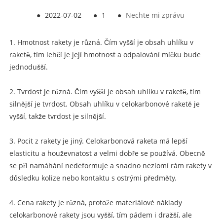
●
2022-07-02
●
1
●
Nechte mi zprávu
1. Hmotnost rakety je různá. Čím vyšší je obsah uhlíku v
raketě, tím lehčí je její hmotnost a odpalování míčku bude
jednodušší.
2. Tvrdost je různá. Čím vyšší je obsah uhlíku v raketě, tím
silnější je tvrdost. Obsah uhlíku v celokarbonové raketě je
vyšší, takže tvrdost je silnější.
3. Pocit z rakety je jiný. Celokarbonová raketa má lepší
elasticitu a houževnatost a velmi dobře se používá. Obecně
se při namáhání nedeformuje a snadno nezlomí rám rakety v
důsledku kolize nebo kontaktu s ostrými předměty.
4. Cena rakety je různá, protože materiálové náklady
celokarbonové rakety jsou vyšší, tím pádem i dražší, ale